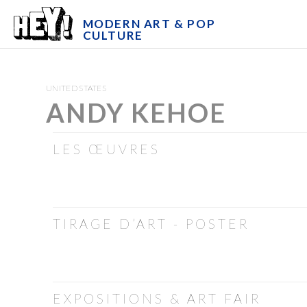
MODERN ART & POP
CULTURE
UNITED STATES
ANDY KEHOE
LES ŒUVRES
TIRAGE D’ART - POSTER
EXPOSITIONS & ART FAIR