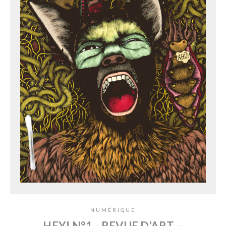
NUMÉRIQUE
HEY! N°1 - REVUE D’ART –