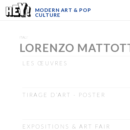
MODERN ART & POP
CULTURE
ITALY
LORENZO MATTOT
LES ŒUVRES
TIRAGE D’ART - POSTER
EXPOSITIONS & ART FAIR