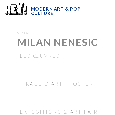
MODERN ART & POP
CULTURE
SERBIA
MILAN NENESIC
LES ŒUVRES
TIRAGE D’ART - POSTER
EXPOSITIONS & ART FAIR