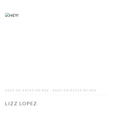
2022-02-28T23:00:00Z - 2022-04-02T22:00:00Z
LIZZ LOPEZ