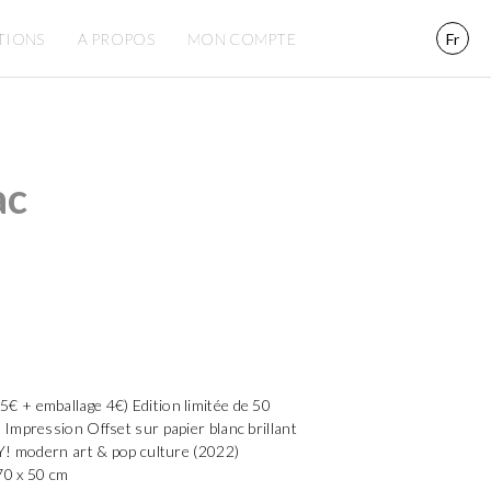
TIONS
A PROPOS
MON COMPTE
Fr
ac
 + emballage 4€) Edition limitée de 50
Impression Offset sur papier blanc brillant
EY! modern art & pop culture (2022)
 70 x 50 cm