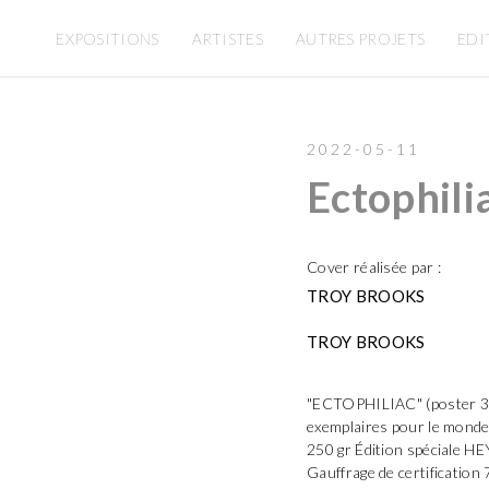
EXPOSITIONS
ARTISTES
AUTRES PROJETS
EDI
2022-05-11
Ectophili
Cover réalisée par :
TROY BROOKS
TROY BROOKS
"ECTOPHILIAC" (poster 35€
exemplaires pour le monde 
250 gr Édition spéciale H
Gauffrage de certification