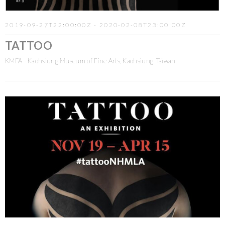
2019-09-27T22:00:00Z - 2020-02-08T23:00:00Z
TATTOO
KMFA - Kaohsiung Museum of Fine Arts, Kaohsiung, Taïwan