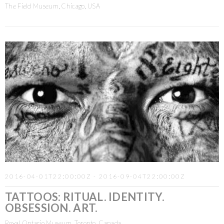
The Field Museum, Chicago, USA
2016-04-01T22:00:00Z - 2016-09-04T22:00:00Z
TATTOOS: RITUAL. IDENTITY.
OBSESSION. ART.
Royal Ontario Museum, Toronto, Canada