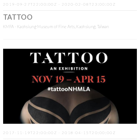
2019-09-27T22:00:00Z - 2020-02-08T23:00:00Z
TATTOO
KMFA - Kaohsiung Museum of Fine Arts, Kaohsiung, Taïwan
2017-11-19T22:00:00Z - 2018-04-15T20:00:00Z