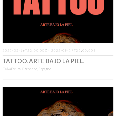
2022-05-16T22:00:00Z - 2022-08-27T22:00:00Z
TATTOO. ARTE BAJO LA PIEL.
CaixaForum, Barcelone, Espagne