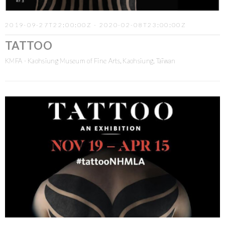
2019-09-27T22:00:00Z - 2020-02-08T23:00:00Z
TATTOO
KMFA - Kaohsiung Museum of Fine Arts, Kaohsiung, Taïwan